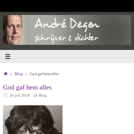
Ga
naar
de
inhoud
Home
Blog
God gaf hem alles
God gaf hem alles
26 juli 2018
Blog