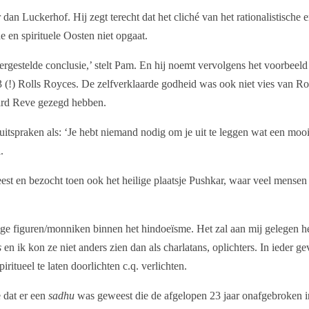
dan Luckerhof. Hij zegt terecht dat het cliché van het rationalistische 
e en spirituele Oosten niet opgaat.
ergestelde conclusie,’ stelt Pam. En hij noemt vervolgens het voorbeeld
 (!) Rolls Royces. De zelfverklaarde godheid was ook niet vies van Ro
rard Reve gezegd hebben.
uitspraken als: ‘Je hebt niemand nodig om je uit te leggen wat een moo
.
eest en bezocht toen ook het heilige plaatsje Pushkar, waar veel mensen
lige figuren/monniken binnen het hindoeïsme. Het zal aan mij gelegen 
s
en ik kon ze niet anders zien dan als charlatans, oplichters. In ieder ge
itueel te laten doorlichten c.q. verlichten.
 dat er een
sadhu
was geweest die de afgelopen 23 jaar onafgebroken i