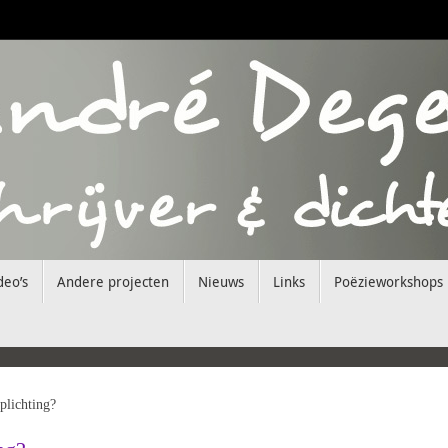
deo’s
Andere projecten
Nieuws
Links
Poëzieworkshops
oplichting?