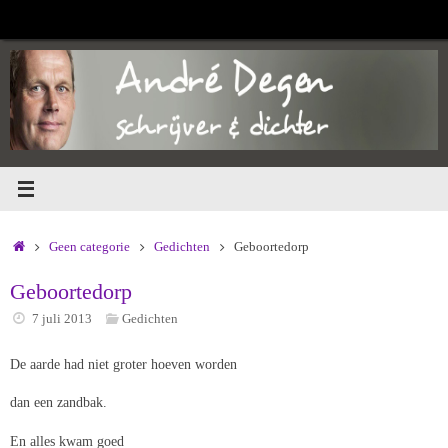
Ga
naar
de
inhoud
Home
Geen categorie
Gedichten
Geboortedorp
Geboortedorp
7 juli 2013
Gedichten
De aarde had niet groter hoeven worden
dan een zandbak.
En alles kwam goed