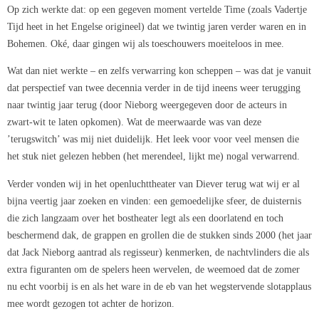
Op zich werkte dat: op een gegeven moment vertelde Time (zoals Vadertje
Tijd heet in het Engelse origineel) dat we twintig jaren verder waren en in
Bohemen. Oké, daar gingen wij als toeschouwers moeiteloos in mee.
Wat dan niet werkte – en zelfs verwarring kon scheppen – was dat je vanuit
dat perspectief van twee decennia verder in de tijd ineens weer terugging
naar twintig jaar terug (door Nieborg weergegeven door de acteurs in
zwart-wit te laten opkomen). Wat de meerwaarde was van deze
’terugswitch’ was mij niet duidelijk. Het leek voor voor veel mensen die
het stuk niet gelezen hebben (het merendeel, lijkt me) nogal verwarrend.
Verder vonden wij in het openluchttheater van Diever terug wat wij er al
bijna veertig jaar zoeken en vinden: een gemoedelijke sfeer, de duisternis
die zich langzaam over het bostheater legt als een doorlatend en toch
beschermend dak, de grappen en grollen die de stukken sinds 2000 (het jaar
dat Jack Nieborg aantrad als regisseur) kenmerken, de nachtvlinders die als
extra figuranten om de spelers heen wervelen, de weemoed dat de zomer
nu echt voorbij is en als het ware in de eb van het wegstervende slotapplaus
mee wordt gezogen tot achter de horizon.