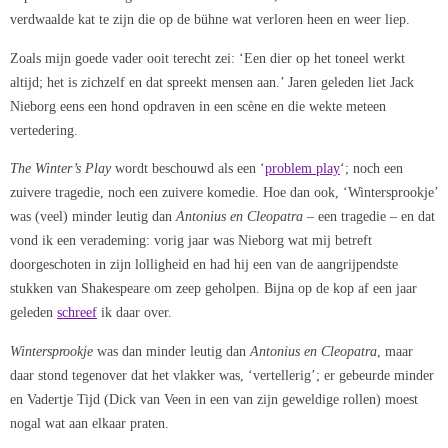
verdwaalde kat te zijn die op de bühne wat verloren heen en weer liep.
Zoals mijn goede vader ooit terecht zei: ‘Een dier op het toneel werkt
altijd; het is zichzelf en dat spreekt mensen aan.’ Jaren geleden liet Jack
Nieborg eens een hond opdraven in een scène en die wekte meteen
vertedering.
The Winter’s Play
wordt beschouwd als een ‘
problem play
‘; noch een
zuivere tragedie, noch een zuivere komedie. Hoe dan ook, ‘Wintersprookje’
was (veel) minder leutig dan
Antonius en Cleopatra
– een tragedie – en dat
vond ik een verademing: vorig jaar was Nieborg wat mij betreft
doorgeschoten in zijn lolligheid en had hij een van de aangrijpendste
stukken van Shakespeare om zeep geholpen. Bijna op de kop af een jaar
geleden
schreef
ik daar over.
Wintersprookje
was dan minder leutig dan
Antonius en Cleopatra
, maar
daar stond tegenover dat het vlakker was, ‘vertellerig’; er gebeurde minder
en Vadertje Tijd (Dick van Veen in een van zijn geweldige rollen) moest
nogal wat aan elkaar praten.