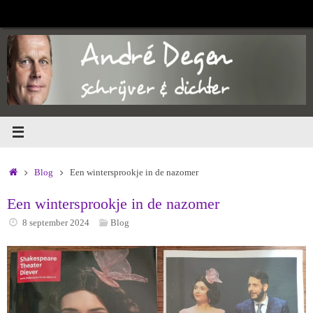
Ga
naar
de
inhoud
Home
Blog
Een wintersprookje in de nazomer
Een wintersprookje in de nazomer
8 september 2024
Blog