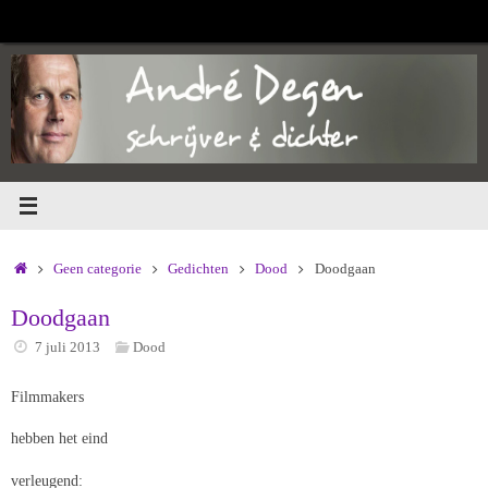
Ga
naar
de
inhoud
Home
Geen categorie
Gedichten
Dood
Doodgaan
Doodgaan
7 juli 2013
Dood
Filmmakers
hebben het eind
verleugend: