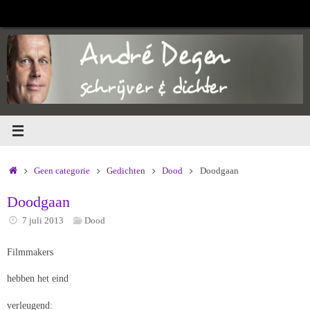
Ga
naar
de
inhoud
Home
Geen categorie
Gedichten
Dood
Doodgaan
Doodgaan
7 juli 2013
Dood
Filmmakers
hebben het eind
verleugend: