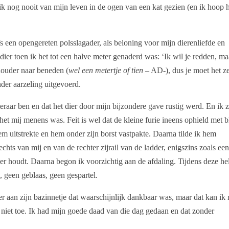
 ik nog nooit van mijn leven in de ogen van een kat gezien (en ik hoop 
s een opengereten polsslagader, als beloning voor mijn dierenliefde en
ier toen ik het tot een halve meter genaderd was: ‘Ik wil je redden, ma
chouder naar beneden (
wel een metertje of tien
– AD-), dus je moet het ze
der aarzeling uitgevoerd.
steraar ben en dat het dier door mijn bijzondere gave rustig werd. En ik 
het mij menens was. Feit is wel dat de kleine furie ineens ophield met 
em uitstrekte en hem onder zijn borst vastpakte. Daarna tilde ik hem
rechts van mij en van de rechter zijrail van de ladder, enigszins zoals ee
der houdt. Daarna begon ik voorzichtig aan de afdaling. Tijdens deze he
, geen geblaas, geen gespartel.
an zijn bazinnetje dat waarschijnlijk dankbaar was, maar dat kan ik 
k niet toe. Ik had mijn goede daad van die dag gedaan en dat zonder