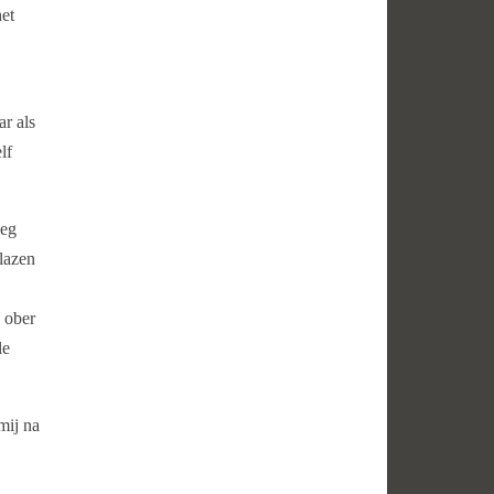
het
ar als
lf
zeg
blazen
n ober
le
mij na