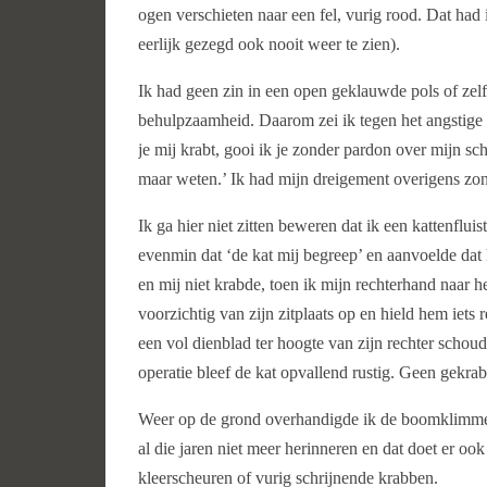
ogen verschieten naar een fel, vurig rood. Dat had
eerlijk gezegd ook nooit weer te zien).
Ik had geen zin in een open geklauwde pols of zelf
behulpzaamheid. Daarom zei ik tegen het angstige d
je mij krabt, gooi ik je zonder pardon over mijn s
maar weten.’ Ik had mijn dreigement overigens zon
Ik ga hier niet zitten beweren dat ik een kattenflui
evenmin dat ‘de kat mij begreep’ en aanvoelde dat 
en mij niet krabde, toen ik mijn rechterhand naar h
voorzichtig van zijn zitplaats op en hield hem iets 
een vol dienblad ter hoogte van zijn rechter schou
operatie bleef de kat opvallend rustig. Geen gekrab
Weer op de grond overhandigde ik de boomklimmer a
al die jaren niet meer herinneren en dat doet er oo
kleerscheuren of vurig schrijnende krabben.