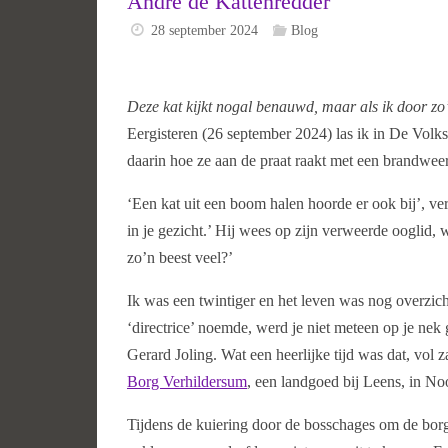
André de Kattenredder
28 september 2024
Blog
Deze kat kijkt nogal benauwd, maar als ik door zo
Eergisteren (26 september 2024) las ik in De Volks
daarin hoe ze aan de praat raakt met een brandwee
‘Een kat uit een boom halen hoorde er ook bij’, ve
in je gezicht.’ Hij wees op zijn verweerde ooglid, wa
zo’n beest veel?’
Ik was een twintiger en het leven was nog overzic
‘directrice’ noemde, werd je niet meteen op je n
Gerard Joling. Wat een heerlijke tijd was dat, vol
Borg Verhildersum
, een landgoed bij Leens, in N
Tijdens de kuiering door de bosschages om de bor