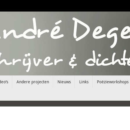
deo’s
Andere projecten
Nieuws
Links
Poëzieworkshops