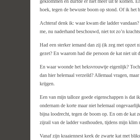
geklommen en durfde er niet meer uit te komen. En o
hoek, tegen de bewuste boom op stond. Of ik het b
Achteraf denk ik: waar kwam die ladder vandaan? 
me, nu naderhand beschouwd, niet tot zo’n krachtsi
Had een sterker iemand dan zij (ik zeg met opzet 
gezet? En waarom had die persoon de kat niet uit
En waar woonde het heksvrouwtje eigenlijk? Toch 
dan hier helemaal verzeild? Allemaal vragen, maar n
krijgen.
Een van mijn talloze goede eigenschappen is dat i
ondernam de korte maar niet helemaal ongevaarlijke
bijna loodrecht, tegen de boom op. En om de kat z
zijrail van de ladder vasthouden, tijdens mijn klim
Vanaf zijn kraaiennest keek de zwarte kat met blik