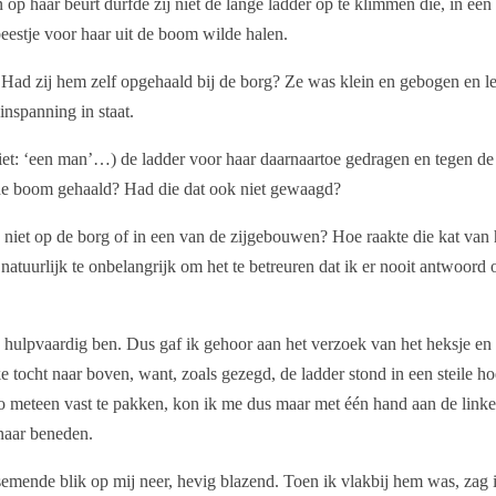
p haar beurt durfde zij niet de lange ladder op te klimmen die, in een 
eestje voor haar uit de boom wilde halen.
Had zij hem zelf opgehaald bij de borg? Ze was klein en gebogen en l
nspanning in staat.
niet: ‘een man’…) de ladder voor haar daarnaartoe gedragen en tegen d
 de boom gehaald? Had die dat ook niet gewaagd?
niet op de borg of in een van de zijgebouwen? Hoe raakte die kat van 
atuurlijk te onbelangrijk om het te betreuren dat ik er nooit antwoord 
k hulpvaardig ben. Dus gaf ik gehoor aan het verzoek van het heksje en
 tocht naar boven, want, zoals gezegd, de ladder stond in een steile ho
o meteen vast te pakken, kon ik me dus maar met één hand aan de linke
 naar beneden.
semende blik op mij neer, hevig blazend. Toen ik vlakbij hem was, zag i