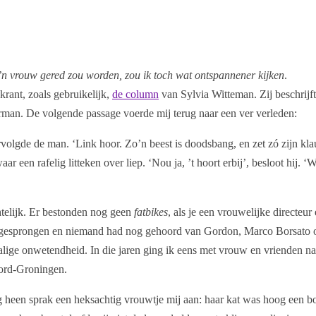
’n vrouw gered zou worden, zou ik toch wat ontspannener kijken
.
krant, zoals gebruikelijk,
de column
van Sylvia Witteman. Zij beschrijft
rman. De volgende passage voerde mij terug naar een ver verleden:
rvolgde de man. ‘Link hoor. Zo’n beest is doodsbang, en zet zó zijn kl
ar een rafelig litteken over liep. ‘Nou ja, ’t hoort erbij’, besloot hij. ‘
htelijk. Er bestonden nog geen
fatbikes
, als je een vrouwelijke directeur
ek gesprongen en niemand had nog gehoord van Gordon, Marco Borsato 
 zalige onwetendheid. In die jaren ging ik eens met vrouw en vrienden na
oord-Groningen.
g heen sprak een heksachtig vrouwtje mij aan: haar kat was hoog een b