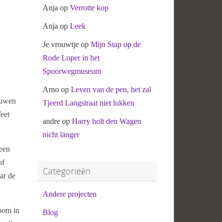
Anja
op
Verrotte kop
Anja
op
Leek
Je vrouwtje
op
Mijn Stap op de
Rode Loper in het
Spoorwegmuseum
Arno
op
Leven van de pen, het zal
auwen
Tjeerd Langstraat niet lukken
Weet
andre
op
Harry holt den Wagen
nicht länger
 een
of
Categorieën
ar de
Andere projecten
oom in
Blog