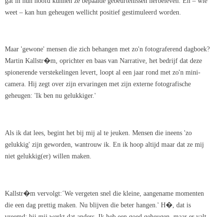
gat in hun hoofd kunnen ze bepaalde gebeurtenissen herbeleven. En – wie
weet – kan hun geheugen wellicht positief gestimuleerd worden.
Maar 'gewone' mensen die zich behangen met zo'n fotograferend dagboek?
Martin Kallstr�m, oprichter en baas van Narrative, het bedrijf dat deze
spionerende verstekelingen levert, loopt al een jaar rond met zo'n mini-
camera. Hij zegt over zijn ervaringen met zijn externe fotografische
geheugen: 'Ik ben nu gelukkiger.'
Als ik dat lees, begint het bij mij al te jeuken. Mensen die ineens 'zo
gelukkig' zijn geworden, wantrouw ik. En ik hoop altijd maar dat ze mij
niet gelukkig(er) willen maken.
Kallstr�m vervolgt:´We vergeten snel die kleine, aangename momenten
die een dag prettig maken. Nu blijven die beter hangen.' H�, dat is
vreemd: bij mij werkt dat anders. Ik heb een goed geheugen, maar er valt