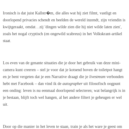
Ironisch is dat juist Kallstr�m, die alles wat hij ziet filmt, vastligt en
doorlopend privacies schendt en beelden de wereld inzendt, zijn vriendin is
kwijtgeraakt, omdat…zij 'dingen wilde zien die hij niet wilde laten zien',
zoals het nogal cryptisch (en ongewild scabreus) in het Volkskrant-artikel
staat.
Los even van de genante situaties die je door het gebruik van deze mini-
camera kunt creeren – stel je voor dat je kotsend boven de toiletpot hangt
en je bent vergeten dat je een Narrative draagt die je
livestream
verbonden
hebt met Facebook – dan vind ik de
autographer
uit filosofisch oogpunt
een onding: leven is nu eenmaal doorlopend selecteren; wat belangrijk is in
je bestaan, blijft toch wel hangen, al het andere filtert je geheugen er wel
uit.
Door op die manier in het leven te staan, train je als het ware je geest om