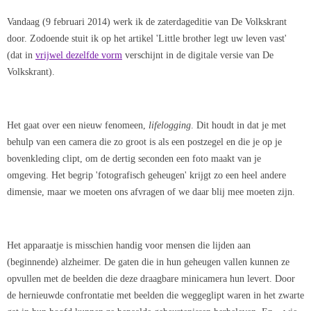
Vandaag (9 februari 2014) werk ik de zaterdageditie van De Volkskrant
door. Zodoende stuit ik op het artikel 'Little brother legt uw leven vast'
(dat in
vrijwel dezelfde vorm
verschijnt in de digitale versie van De
Volkskrant).
Het gaat over een nieuw fenomeen,
lifelogging
. Dit houdt in dat je met
behulp van een camera die zo groot is als een postzegel en die je op je
bovenkleding clipt, om de dertig seconden een foto maakt van je
omgeving. Het begrip 'fotografisch geheugen' krijgt zo een heel andere
dimensie, maar we moeten ons afvragen of we daar blij mee moeten zijn.
Het apparaatje is misschien handig voor mensen die lijden aan
(beginnende) alzheimer. De gaten die in hun geheugen vallen kunnen ze
opvullen met de beelden die deze draagbare minicamera hun levert. Door
de hernieuwde confrontatie met beelden die weggeglipt waren in het zwarte