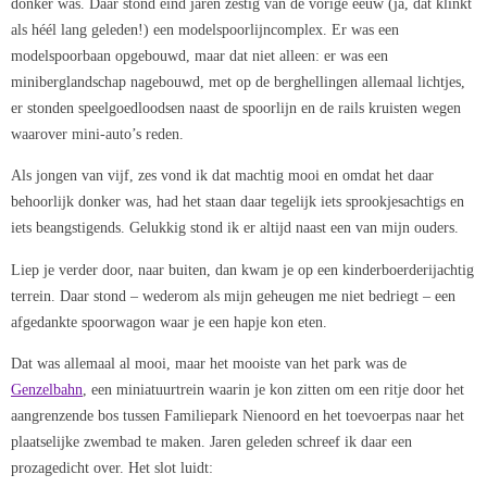
donker was. Daar stond eind jaren zestig van de vorige eeuw (ja, dat klinkt
als héél lang geleden!) een modelspoorlijncomplex. Er was een
modelspoorbaan opgebouwd, maar dat niet alleen: er was een
miniberglandschap nagebouwd, met op de berghellingen allemaal lichtjes,
er stonden speelgoedloodsen naast de spoorlijn en de rails kruisten wegen
waarover mini-auto’s reden.
Als jongen van vijf, zes vond ik dat machtig mooi en omdat het daar
behoorlijk donker was, had het staan daar tegelijk iets sprookjesachtigs en
iets beangstigends. Gelukkig stond ik er altijd naast een van mijn ouders.
Liep je verder door, naar buiten, dan kwam je op een kinderboerderijachtig
terrein. Daar stond – wederom als mijn geheugen me niet bedriegt – een
afgedankte spoorwagon waar je een hapje kon eten.
Dat was allemaal al mooi, maar het mooiste van het park was de
Genzelbahn
, een miniatuurtrein waarin je kon zitten om een ritje door het
aangrenzende bos tussen Familiepark Nienoord en het toevoerpas naar het
plaatselijke zwembad te maken. Jaren geleden schreef ik daar een
prozagedicht over. Het slot luidt: