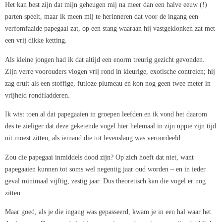
Het kan best zijn dat mijn geheugen mij na meer dan een halve eeuw (!)
parten speelt, maar ik meen mij te herinneren dat voor de ingang een
verfomfaaide papegaai zat, op een stang waaraan hij vastgeklonken zat met
een vrij dikke ketting.
Als kleine jongen had ik dat altijd een enorm treurig gezicht gevonden.
Zijn verre voorouders vlogen vrij rond in kleurige, exotische contreien; híj
zag eruit als een stoffige, futloze plumeau en kon nog geen twee meter in
vrijheid rondfladderen.
Ik wist toen al dat papegaaien in groepen leefden en ik vond het daarom
des te zieliger dat deze geketende vogel hier helemaal in zijn uppie zijn tijd
uit moest zitten, als iemand die tot levenslang was veroordeeld.
Zou die papegaai inmiddels dood zijn? Op zich hoeft dat niet, want
papegaaien kunnen tot soms wel negentig jaar oud worden – en in ieder
geval minimaal vijftig, zestig jaar. Dus theoretisch kan die vogel er nog
zitten.
Maar goed, als je die ingang was gepasseerd, kwam je in een hal waar het