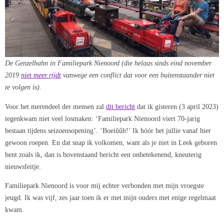
De Genzelbahn in Familiepark Nienoord (die helaas sinds eind november
2019
niet meer rijdt
vanwege een conflict dat voor een buitenstaander niet
te volgen is).
Voor het merendeel der mensen zal
dit bericht
dat ik gisteren (3 april 2023)
tegenkwam niet veel losmaken: ‘Familiepark Nienoord viert 70-jarig
bestaan tijdens seizoensopening’. ‘Boeiûûh!’ Ik hóór het jullie vanaf hier
gewoon roepen. En dat snap ik volkomen, want als je niet in Leek geboren
bent zoals ik, dan is bovenstaand bericht een onbetekenend, kneuterig
nieuwsfeitje.
Familiepark Nienoord is voor mij echter verbonden met mijn vroegste
jeugd. Ik was vijf, zes jaar toen ik er met mijn ouders met enige regelmaat
kwam.