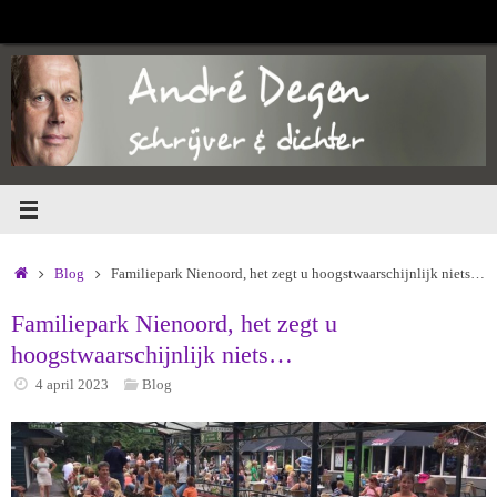
Ga
naar
de
inhoud
Home
Blog
Familiepark Nienoord, het zegt u hoogstwaarschijnlijk niets…
Familiepark Nienoord, het zegt u
hoogstwaarschijnlijk niets…
4 april 2023
Blog